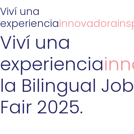
Viví una
experiencia
innovadora
ins
Viví una
experiencia
in
la Bilingual Job
Fair 2025.